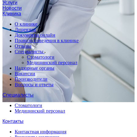
Услуги
Новости
Клиника
О клинике
Лицензии
Документы онлайн
Правила поведения в клинике
Отзывы
Специалисты
Стоматологи
Медицинский персонал
Надзорные органы
Вакансии
Производители
Вопросы и ответы
Специалисты
Стоматологи
Медицинский персонал
Контакты
Контактная информация