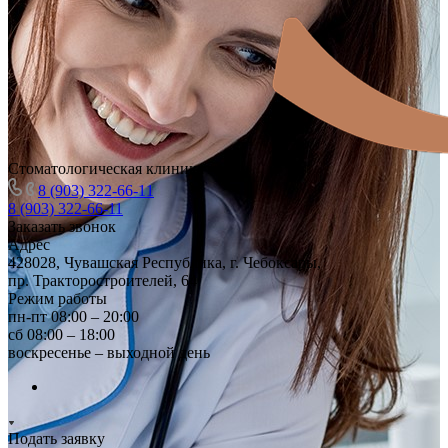
Стоматологическая клиника
8 (903) 322-66-11
8 (903) 322-66-11
Заказать звонок
Адрес
428028, Чувашская Республика, г. Чебоксары,
пр. Тракторостроителей, 64
Режим работы
пн-пт 08:00 – 20:00
сб 08:00 – 18:00
воскресенье – выходной день
Подать заявку