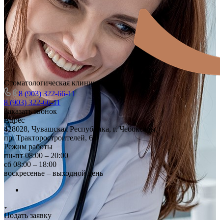
Стоматологическая клиника
8 (903) 322-66-11
8 (903) 322-66-11
Заказать звонок
Адрес
428028, Чувашская Республика, г. Чебоксары,
пр. Тракторостроителей, 64
Режим работы
пн-пт 08:00 – 20:00
сб 08:00 – 18:00
воскресенье – выходной день
Подать заявку