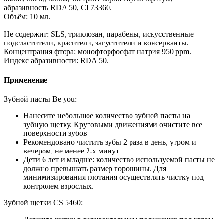
абразивность RDA 50, CI 73360.
Объём: 10 мл.
Не содержит: SLS, триклозан, парабены, искусственные
подсластители, красители, загустители и консерванты.
Концентрация фтора: монофторфосфат натрия 950 ppm.
Индекс абразивности: RDA 50.
Применение
Зубной пасты Be you:
Нанесите небольшое количество зубной пасты на
зубную щетку. Круговыми движениями очистите все
поверхности зубов.
Рекомендовано чистить зубы 2 раза в день, утром и
вечером, не менее 2-х минут.
Дети 6 лет и младше: количество используемой пасты не
должно превышать размер горошины. Для
минимизирования глотания осуществлять чистку под
контролем взрослых.
Зубной щетки CS 5460: