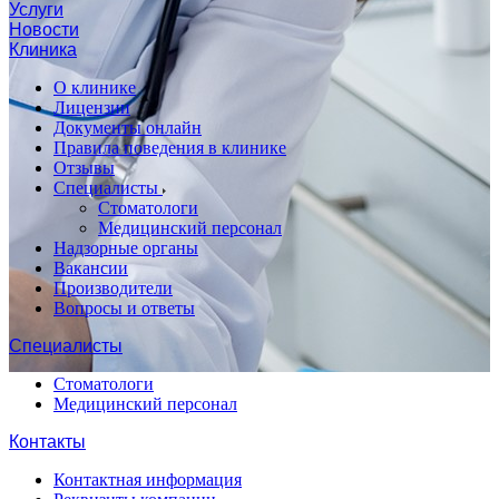
Услуги
Новости
Клиника
О клинике
Лицензии
Документы онлайн
Правила поведения в клинике
Отзывы
Специалисты
Стоматологи
Медицинский персонал
Надзорные органы
Вакансии
Производители
Вопросы и ответы
Специалисты
Стоматологи
Медицинский персонал
Контакты
Контактная информация