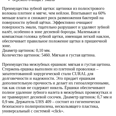
Преимущества зубной щетки: щетинки из полиэстрового
волокна плотнее и мягче, чем нейлон. Впитывают на 60%
меньше влаги и снижают риск размножения бактерий на
поверхности зубной щётки. Эффективно очищают
поверхность эмали, тщательно разрушают и удаляют зубной
налёт, особенно в зоне десневой борозды. Маленькая и
компактная головка зубной щетки, имеющая легкий наклон,
обеспечивает правильное положение щетки в пришеечной
зоне.
Диаметр щетинок: 0,10 мм.
Количество щетинок: 5460. Мягкая и густая щетина.
Преимущества межзубных ершиков: мягкая и густая щетина.
Стержень ершика выполнен из плетеной проволоки –
запатентованной хирургической стали CURAL для
долговечности и надежности. Это придает ершикам
дополнительную прочность и делает их гипоаллергенными,
так как сплав не содержит никель. Ёршики обеспечивают
полное удаление зубного налета в межзубных промежутках и
не травмируют десневой сосочек. Диаметр щетинок: 0,7 мм и
0,9 мм. Держатель UHS 409 – состоит из гигиенически
безопасного полипропилена, нескользящего пластика,
универсальный с системой «click».