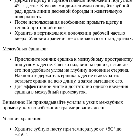
Держите щетку в горизонтальном положении под углом
45° к десне. Круговыми движениями очищайте зубной
ряд, вдоль линии десневой борозды и жевательную
поверхность.
После использования необходимо промыть щетку в
теплой проточной воде.
Хранить в вертикальном положении рабочей частью
вверх. Условия хранения не отличаются от стандартных.
Межзубных ёршиков:
Прислоните кончик ёршика к межзубному пространству
под углом к десне. Слегка надавив на ершик, вставьте
его под удобным углом на глубину половины стержня.
Наклоните держатель ершика к десне и аккуратно
вставьте ершик на всю длину, а затем вытащите его.
Для эффективной чистки достаточно одного введения
ершика в межзубный промежуток.
Внимание: Не прикладывайте усилия в узких межзубных
промежутках во избежание травмирования десны.
Условия хранения:
Храните зубную пасту при температуре от +5С° до
+25С°.