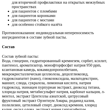
для вторичной профилактики на открытых межзубных
пространствах
для пациентов с пломбами
для пациентов коронками
для пациентов с мостами
для особенно стойкого налёта
Противопоказания: индивидуальная непереносимость
ингредиентов в составе зубной пасты.
Состав
Состав зубной пасты:
Вода, глицерин, гидратированный кремнезем, сорбит, ксилит,
пантенол, ароматизатор, монофторфосфат натрия 950 ppm,
ксантановая камедь, кокамидопропилбетаин,
микрокристаллическая целлюлоза, децилглюкозид,
гидроксиапатит (нано), глюкозоксидаза, мальтодекстрин,
маннит, слюда, сукралоза, лимонная кислота, натрия
гидроксид, эхинацея пурпурная экстракт, диоксид титана,
хлорида натрия, метабисульфит натрия, карбонат кальция, л-
ментол, экстракт Центеллы азиатской, цитрусовый
фруктовый экстракт Орэнтиум Амары, роданид калия,
полилизин, цетиловый спирт, диоксид кремния, хлорид
калия, оксид олова, экстракт корня гарпагофитум,