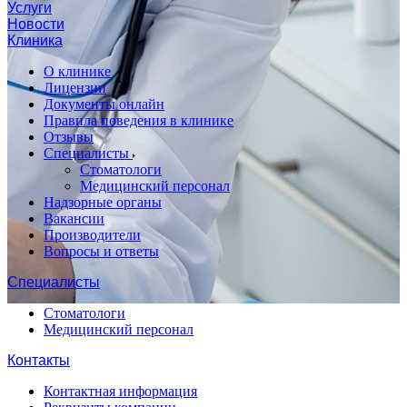
Услуги
Новости
Клиника
О клинике
Лицензии
Документы онлайн
Правила поведения в клинике
Отзывы
Специалисты
Стоматологи
Медицинский персонал
Надзорные органы
Вакансии
Производители
Вопросы и ответы
Специалисты
Стоматологи
Медицинский персонал
Контакты
Контактная информация