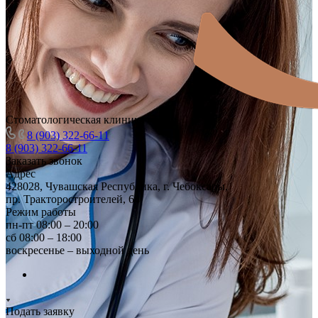
Стоматологическая клиника
8 (903) 322-66-11
8 (903) 322-66-11
Заказать звонок
Адрес
428028, Чувашская Республика, г. Чебоксары,
пр. Тракторостроителей, 64
Режим работы
пн-пт 08:00 – 20:00
сб 08:00 – 18:00
воскресенье – выходной день
Подать заявку