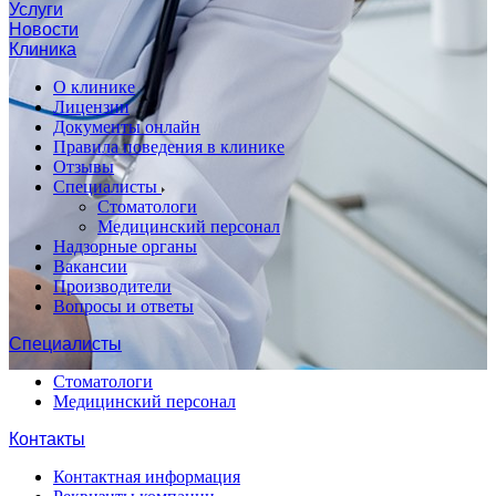
Услуги
Новости
Клиника
О клинике
Лицензии
Документы онлайн
Правила поведения в клинике
Отзывы
Специалисты
Стоматологи
Медицинский персонал
Надзорные органы
Вакансии
Производители
Вопросы и ответы
Специалисты
Стоматологи
Медицинский персонал
Контакты
Контактная информация