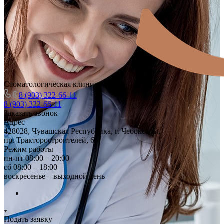
Стоматологическая клиника
8 (903) 322-66-11
8 (903) 322-66-11
Заказать звонок
Адрес
428028, Чувашская Республика, г. Чебоксары,
пр. Тракторостроителей, 64
Режим работы
пн-пт 08:00 – 20:00
сб 08:00 – 18:00
воскресенье – выходной день
Подать заявку