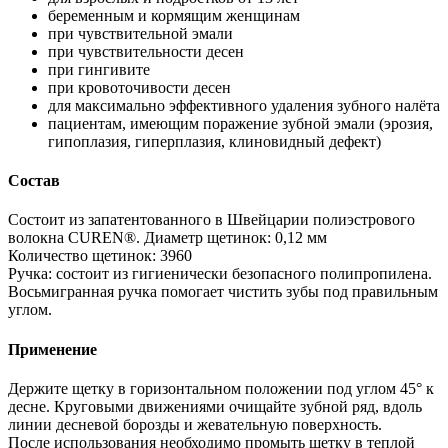
беременным и кормящим женщинам
при чувствительной эмали
при чувствительности десен
при гингивите
при кровоточивости десен
для максимально эффективного удаления зубного налёта
пациентам, имеющим поражение зубной эмали (эрозия,
гипоплазия, гиперплазия, клиновидный дефект)
Состав
Состоит из запатентованного в Швейцарии полиэстрового
волокна CUREN®. Диаметр щетинок: 0,12 мм
Количество щетинок: 3960
Ручка: состоит из гигиенически безопасного полипропилена.
Восьмигранная ручка помогает чистить зубы под правильным
углом.
Применение
Держите щетку в горизонтальном положении под углом 45° к
десне. Круговыми движениями очищайте зубной ряд, вдоль
линии десневой борозды и жевательную поверхность.
После использования необходимо промыть щетку в теплой