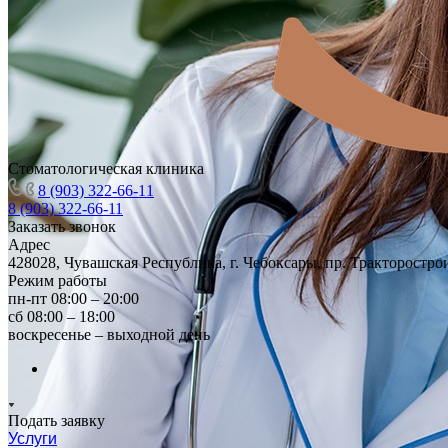
Стоматологическая клиника
8 (903) 322-66-11
8 (903) 322-66-11
Заказать звонок
Адрес
428028, Чувашская Республика, г. Чебоксары, пр. Тракторостро
Режим работы
пн-пт 08:00 – 20:00
сб 08:00 – 18:00
воскресенье – выходной день
Подать заявку
Услуги