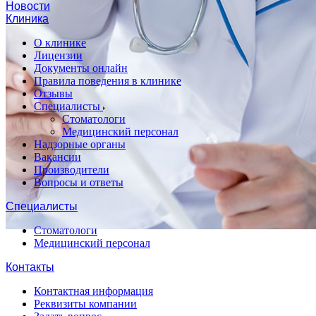
Новости
Клиника
О клинике
Лицензии
Документы онлайн
Правила поведения в клинике
Отзывы
Специалисты
Стоматологи
Медицинский персонал
Надзорные органы
Вакансии
Производители
Вопросы и ответы
Специалисты
Стоматологи
Медицинский персонал
Контакты
Контактная информация
Реквизиты компании