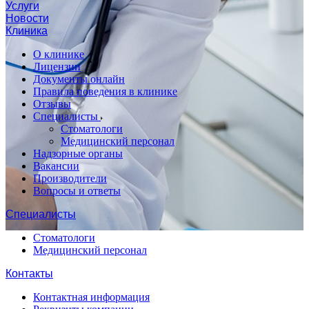
Услуги
Новости
Клиника
О клинике
Лицензии
Документы онлайн
Правила поведения в клинике
Отзывы
Специалисты
Стоматологи
Медицинский персонал
Надзорные органы
Вакансии
Производители
Вопросы и ответы
Специалисты
Стоматологи
Медицинский персонал
Контакты
Контактная информация