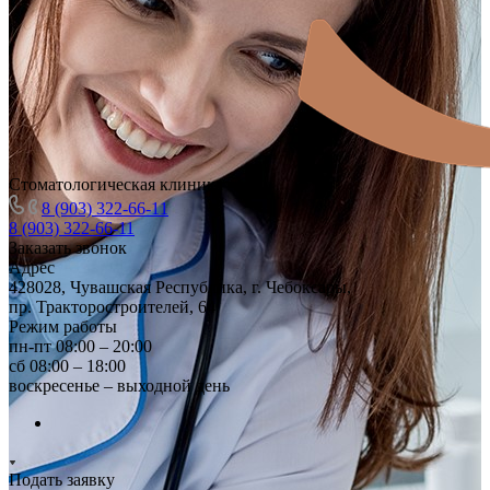
Стоматологическая клиника
8 (903) 322-66-11
8 (903) 322-66-11
Заказать звонок
Адрес
428028, Чувашская Республика, г. Чебоксары,
пр. Тракторостроителей, 64
Режим работы
пн-пт 08:00 – 20:00
сб 08:00 – 18:00
воскресенье – выходной день
Подать заявку