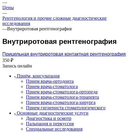
—
Цены
—
Рентгенология и прочие сложные диагностические
исследования
—
Внутриротовая рентгенография
Внутриротовая рентгенография
Прицельная внутриротовая контактная рентгенография
350 ₽
Запись онлайн
Приём, консультация
Прием врача-ортодонта
Прием врача-стоматолога
Прием врача-стоматолога-ортопеда
Прием врача-стоматолога-терапевта
Прием врача-стоматолога-хирурга
Прием гигиениста стоматологического
Основные диагностические услуги
Диагностика и осмотр
Пальпация и перкуссия
Специальные исследования