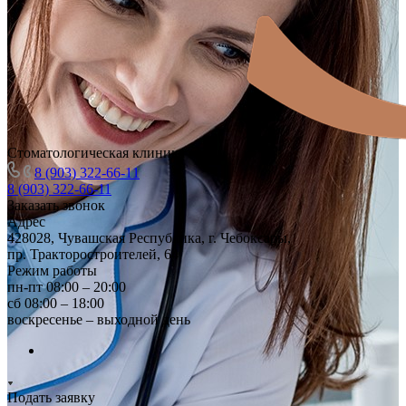
Стоматологическая клиника
8 (903) 322-66-11
8 (903) 322-66-11
Заказать звонок
Адрес
428028, Чувашская Республика, г. Чебоксары,
пр. Тракторостроителей, 64
Режим работы
пн-пт 08:00 – 20:00
сб 08:00 – 18:00
воскресенье – выходной день
Подать заявку