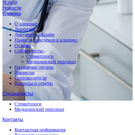
Услуги
Новости
Клиника
О клинике
Лицензии
Документы онлайн
Правила поведения в клинике
Отзывы
Специалисты
Стоматологи
Медицинский персонал
Надзорные органы
Вакансии
Производители
Вопросы и ответы
Специалисты
Стоматологи
Медицинский персонал
Контакты
Контактная информация