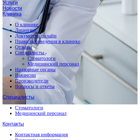
Услуги
Новости
Клиника
О клинике
Лицензии
Документы онлайн
Правила поведения в клинике
Отзывы
Специалисты
Стоматологи
Медицинский персонал
Надзорные органы
Вакансии
Производители
Вопросы и ответы
Специалисты
Стоматологи
Медицинский персонал
Контакты
Контактная информация