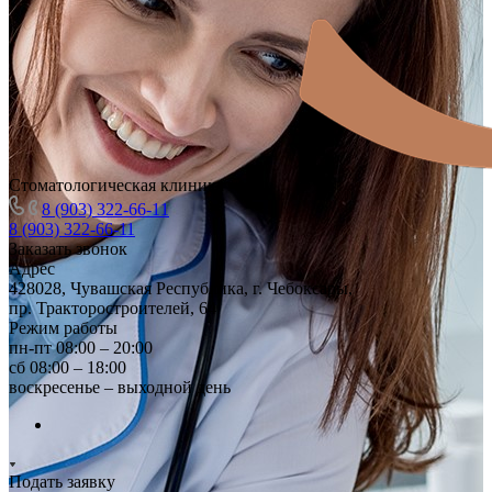
Стоматологическая клиника
8 (903) 322-66-11
8 (903) 322-66-11
Заказать звонок
Адрес
428028, Чувашская Республика, г. Чебоксары,
пр. Тракторостроителей, 64
Режим работы
пн-пт 08:00 – 20:00
сб 08:00 – 18:00
воскресенье – выходной день
Подать заявку