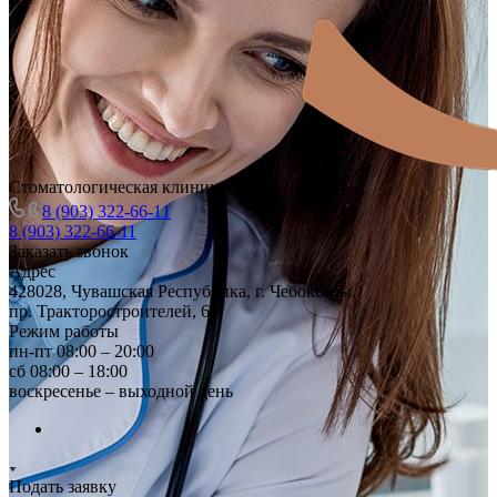
Стоматологическая клиника
8 (903) 322-66-11
8 (903) 322-66-11
Заказать звонок
Адрес
428028, Чувашская Республика, г. Чебоксары,
пр. Тракторостроителей, 64
Режим работы
пн-пт 08:00 – 20:00
сб 08:00 – 18:00
воскресенье – выходной день
Подать заявку