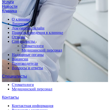
Услуги
Новости
Клиника
О клинике
Лицензии
Документы онлайн
Правила поведения в клинике
Отзывы
Специалисты
Стоматологи
Медицинский персонал
Надзорные органы
Вакансии
Производители
Вопросы и ответы
Специалисты
Стоматологи
Медицинский персонал
Контакты
Контактная информация