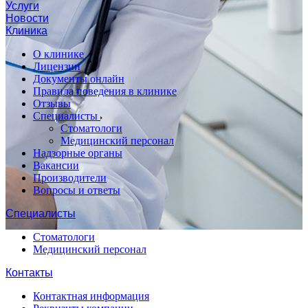
Услуги
Новости
Клиника
О клинике
Лицензии
Документы онлайн
Правила поведения в клинике
Отзывы
Специалисты
Стоматологи
Медицинский персонал
Надзорные органы
Вакансии
Производители
Вопросы и ответы
Специалисты
Стоматологи
Медицинский персонал
Контакты
Контактная информация