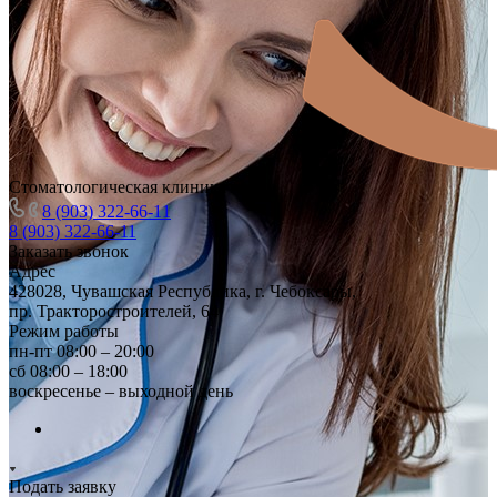
Стоматологическая клиника
8 (903) 322-66-11
8 (903) 322-66-11
Заказать звонок
Адрес
428028, Чувашская Республика, г. Чебоксары,
пр. Тракторостроителей, 64
Режим работы
пн-пт 08:00 – 20:00
сб 08:00 – 18:00
воскресенье – выходной день
Подать заявку