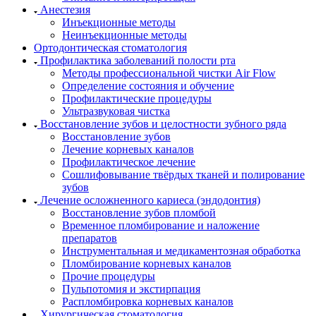
Анестезия
Инъекционные методы
Неинъекционные методы
Ортодонтическая стоматология
Профилактика заболеваний полости рта
Методы профессиональной чистки Air Flow
Определение состояния и обучение
Профилактические процедуры
Ультразвуковая чистка
Восстановление зубов и целостности зубного ряда
Восстановление зубов
Лечение корневых каналов
Профилактическое лечение
Сошлифовывание твёрдых тканей и полирование
зубов
Лечение осложненного кариеса (эндодонтия)
Восстановление зубов пломбой
Временное пломбирование и наложение
препаратов
Инструментальная и медикаментозная обработка
Пломбирование корневых каналов
Прочие процедуры
Пульпотомия и экстирпация
Распломбировка корневых каналов
Хирургическая стоматология