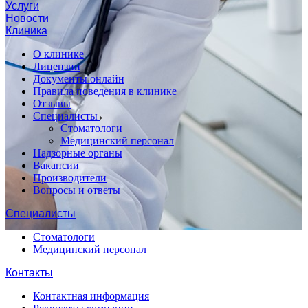
Услуги
Новости
Клиника
О клинике
Лицензии
Документы онлайн
Правила поведения в клинике
Отзывы
Специалисты
Стоматологи
Медицинский персонал
Надзорные органы
Вакансии
Производители
Вопросы и ответы
Специалисты
Стоматологи
Медицинский персонал
Контакты
Контактная информация