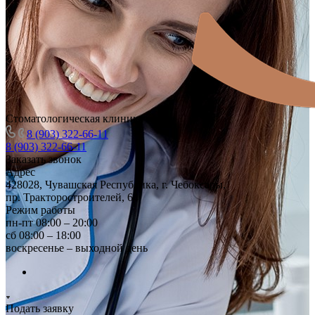
Стоматологическая клиника
8 (903) 322-66-11
8 (903) 322-66-11
Заказать звонок
Адрес
428028, Чувашская Республика, г. Чебоксары,
пр. Тракторостроителей, 64
Режим работы
пн-пт 08:00 – 20:00
сб 08:00 – 18:00
воскресенье – выходной день
Подать заявку