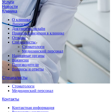
Услуги
Новости
Клиника
О клинике
Лицензии
Документы онлайн
Правила поведения в клинике
Отзывы
Специалисты
Стоматологи
Медицинский персонал
Надзорные органы
Вакансии
Производители
Вопросы и ответы
Специалисты
Стоматологи
Медицинский персонал
Контакты
Контактная информация