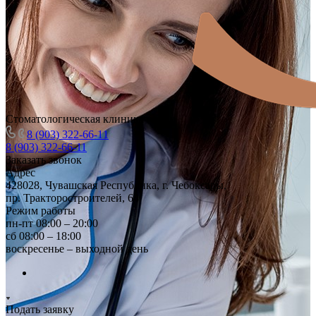
Стоматологическая клиника
8 (903) 322-66-11
8 (903) 322-66-11
Заказать звонок
Адрес
428028, Чувашская Республика, г. Чебоксары,
пр. Тракторостроителей, 64
Режим работы
пн-пт 08:00 – 20:00
сб 08:00 – 18:00
воскресенье – выходной день
Подать заявку