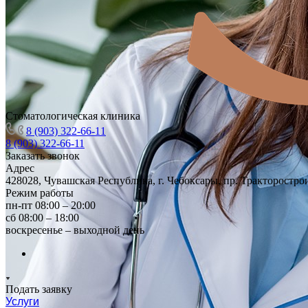
Стоматологическая клиника
8 (903) 322-66-11
8 (903) 322-66-11
Заказать звонок
Адрес
428028, Чувашская Республика, г. Чебоксары, пр. Тракторостро
Режим работы
пн-пт 08:00 – 20:00
сб 08:00 – 18:00
воскресенье – выходной день
Подать заявку
Услуги