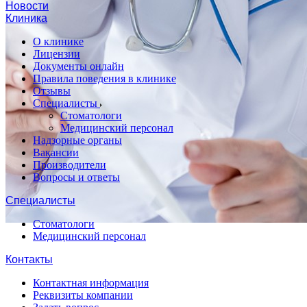
Новости
Клиника
О клинике
Лицензии
Документы онлайн
Правила поведения в клинике
Отзывы
Специалисты
Стоматологи
Медицинский персонал
Надзорные органы
Вакансии
Производители
Вопросы и ответы
Специалисты
Стоматологи
Медицинский персонал
Контакты
Контактная информация
Реквизиты компании