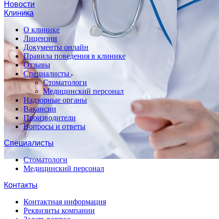
Новости
Клиника
О клинике
Лицензии
Документы онлайн
Правила поведения в клинике
Отзывы
Специалисты
Стоматологи
Медицинский персонал
Надзорные органы
Вакансии
Производители
Вопросы и ответы
Специалисты
Стоматологи
Медицинский персонал
Контакты
Контактная информация
Реквизиты компании