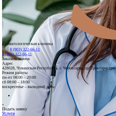
Стоматологическая клиника
8 (903) 322-66-11
8 (903) 322-66-11
Заказать звонок
Адрес
428028, Чувашская Республика, г. Чебоксары, пр. Тракторостро
Режим работы
пн-пт 08:00 – 20:00
сб 08:00 – 18:00
воскресенье – выходной день
Подать заявку
Услуги