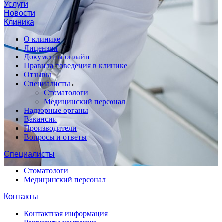
Услуги
Новости
Клиника
О клинике
Лицензии
Документы онлайн
Правила поведения в клинике
Отзывы
Специалисты
Стоматологи
Медицинский персонал
Надзорные органы
Вакансии
Производители
Вопросы и ответы
Специалисты
Стоматологи
Медицинский персонал
Контакты
Контактная информация