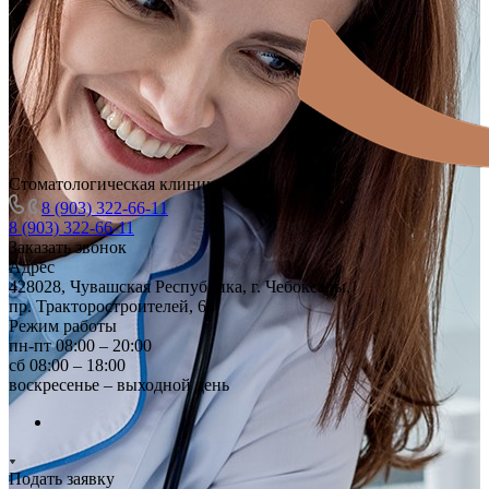
Стоматологическая клиника
8 (903) 322-66-11
8 (903) 322-66-11
Заказать звонок
Адрес
428028, Чувашская Республика, г. Чебоксары,
пр. Тракторостроителей, 64
Режим работы
пн-пт 08:00 – 20:00
сб 08:00 – 18:00
воскресенье – выходной день
Подать заявку