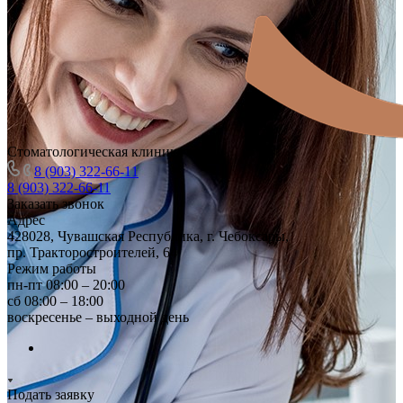
Стоматологическая клиника
8 (903) 322-66-11
8 (903) 322-66-11
Заказать звонок
Адрес
428028, Чувашская Республика, г. Чебоксары,
пр. Тракторостроителей, 64
Режим работы
пн-пт 08:00 – 20:00
сб 08:00 – 18:00
воскресенье – выходной день
Подать заявку