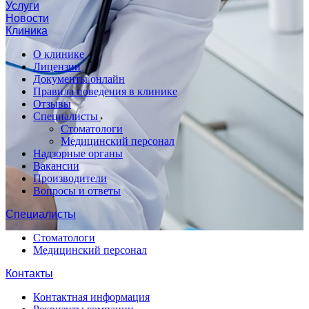
Услуги
Новости
Клиника
О клинике
Лицензии
Документы онлайн
Правила поведения в клинике
Отзывы
Специалисты
Стоматологи
Медицинский персонал
Надзорные органы
Вакансии
Производители
Вопросы и ответы
Специалисты
Стоматологи
Медицинский персонал
Контакты
Контактная информация