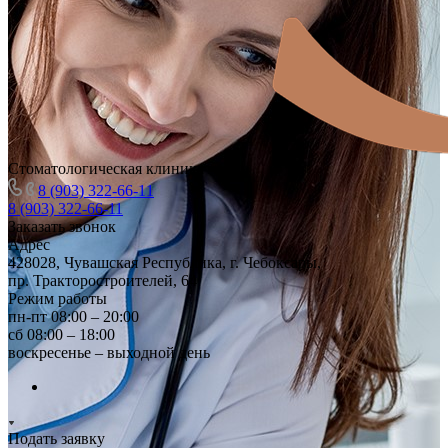
Стоматологическая клиника
8 (903) 322-66-11
8 (903) 322-66-11
Заказать звонок
Адрес
428028, Чувашская Республика, г. Чебоксары,
пр. Тракторостроителей, 64
Режим работы
пн-пт 08:00 – 20:00
сб 08:00 – 18:00
воскресенье – выходной день
Подать заявку