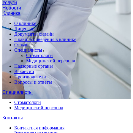
Услуги
Новости
Клиника
О клинике
Лицензии
Документы онлайн
Правила поведения в клинике
Отзывы
Специалисты
Стоматологи
Медицинский персонал
Надзорные органы
Вакансии
Производители
Вопросы и ответы
Специалисты
Стоматологи
Медицинский персонал
Контакты
Контактная информация