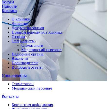
Услуги
Новости
Клиника
О клинике
Лицензии
Документы онлайн
Правила поведения в клинике
Отзывы
Специалисты
Стоматологи
Медицинский персонал
Надзорные органы
Вакансии
Производители
Вопросы и ответы
Специалисты
Стоматологи
Медицинский персонал
Контакты
Контактная информация