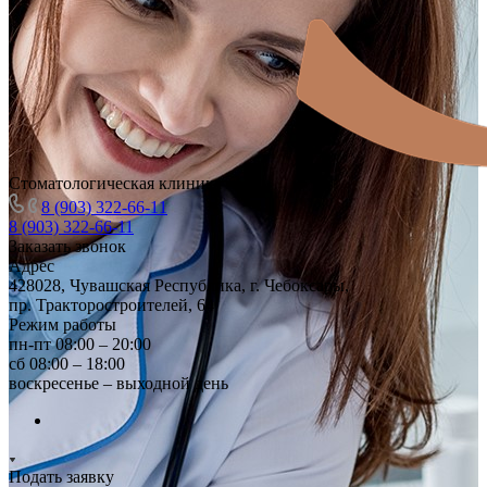
Стоматологическая клиника
8 (903) 322-66-11
8 (903) 322-66-11
Заказать звонок
Адрес
428028, Чувашская Республика, г. Чебоксары,
пр. Тракторостроителей, 64
Режим работы
пн-пт 08:00 – 20:00
сб 08:00 – 18:00
воскресенье – выходной день
Подать заявку