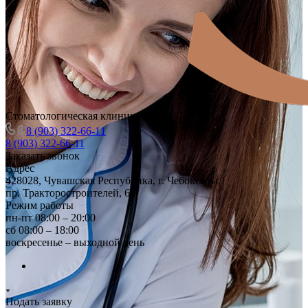
Стоматологическая клиника
8 (903) 322-66-11
8 (903) 322-66-11
Заказать звонок
Адрес
428028, Чувашская Республика, г. Чебоксары,
пр. Тракторостроителей, 64
Режим работы
пн-пт 08:00 – 20:00
сб 08:00 – 18:00
воскресенье – выходной день
Подать заявку