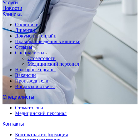
Услуги
Новости
Клиника
О клинике
Лицензии
Документы онлайн
Правила поведения в клинике
Отзывы
Специалисты
Стоматологи
Медицинский персонал
Надзорные органы
Вакансии
Производители
Вопросы и ответы
Специалисты
Стоматологи
Медицинский персонал
Контакты
Контактная информация