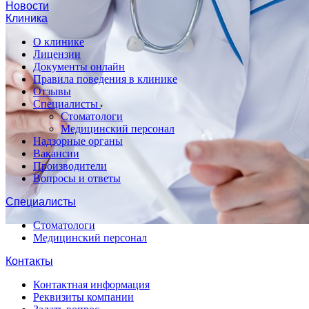
Новости
Клиника
О клинике
Лицензии
Документы онлайн
Правила поведения в клинике
Отзывы
Специалисты
Стоматологи
Медицинский персонал
Надзорные органы
Вакансии
Производители
Вопросы и ответы
Специалисты
Стоматологи
Медицинский персонал
Контакты
Контактная информация
Реквизиты компании