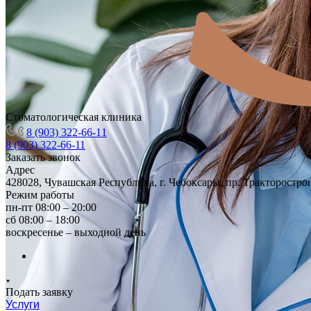
Стоматологическая клиника
8 (903) 322-66-11
8 (903) 322-66-11
Заказать звонок
Адрес
428028, Чувашская Республика, г. Чебоксары, пр. Тракторостро
Режим работы
пн-пт 08:00 – 20:00
сб 08:00 – 18:00
воскресенье – выходной день
Подать заявку
Услуги