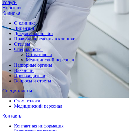
Услуги
Новости
Клиника
О клинике
Лицензии
Документы онлайн
Правила поведения в клинике
Отзывы
Специалисты
Стоматологи
Медицинский персонал
Надзорные органы
Вакансии
Производители
Вопросы и ответы
Специалисты
Стоматологи
Медицинский персонал
Контакты
Контактная информация