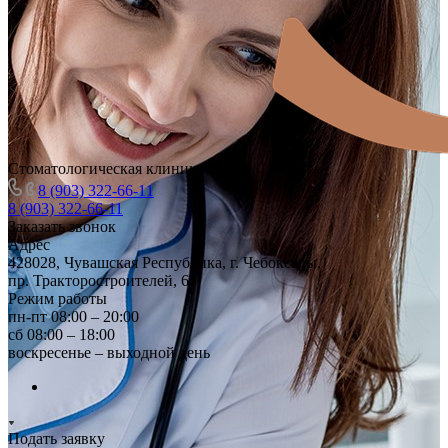
Стоматологическая клиника
8 (903) 322-66-11
8 (903) 322-66-11
Заказать звонок
Адрес
428028, Чувашская Республика, г. Чебоксары,
пр. Тракторостроителей, 64
Режим работы
пн-пт 08:00 – 20:00
сб 08:00 – 18:00
воскресенье – выходной день
Подать заявку