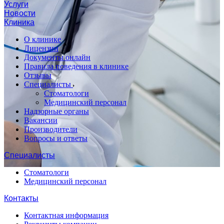
Услуги
Новости
Клиника
О клинике
Лицензии
Документы онлайн
Правила поведения в клинике
Отзывы
Специалисты
Стоматологи
Медицинский персонал
Надзорные органы
Вакансии
Производители
Вопросы и ответы
Специалисты
Стоматологи
Медицинский персонал
Контакты
Контактная информация