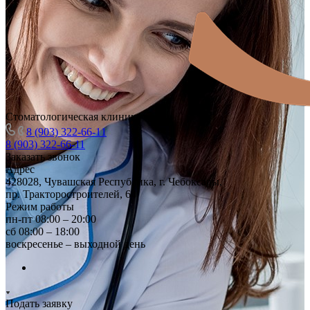
Стоматологическая клиника
8 (903) 322-66-11
8 (903) 322-66-11
Заказать звонок
Адрес
428028, Чувашская Республика, г. Чебоксары,
пр. Тракторостроителей, 64
Режим работы
пн-пт 08:00 – 20:00
сб 08:00 – 18:00
воскресенье – выходной день
Подать заявку