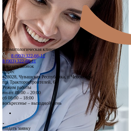
Стоматологическая клиника
8 (903) 322-66-11
8 (903) 322-66-11
Заказать звонок
Адрес
428028, Чувашская Республика, г. Чебоксары,
пр. Тракторостроителей, 64
Режим работы
пн-пт 08:00 – 20:00
сб 08:00 – 18:00
воскресенье – выходной день
Подать заявку