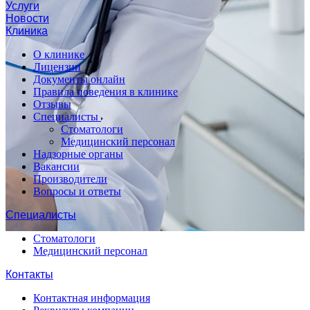
Услуги
Новости
Клиника
О клинике
Лицензии
Документы онлайн
Правила поведения в клинике
Отзывы
Специалисты
Стоматологи
Медицинский персонал
Надзорные органы
Вакансии
Производители
Вопросы и ответы
Специалисты
Стоматологи
Медицинский персонал
Контакты
Контактная информация