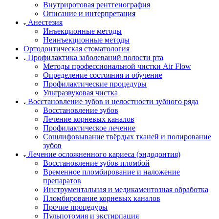
Внутриротовая рентгенография
Описание и интерпретация
Анестезия
Инъекционные методы
Неинъекционные методы
Ортодонтическая стоматология
Профилактика заболеваний полости рта
Методы профессиональной чистки Air Flow
Определение состояния и обучение
Профилактические процедуры
Ультразвуковая чистка
Восстановление зубов и целостности зубного ряда
Восстановление зубов
Лечение корневых каналов
Профилактическое лечение
Сошлифовывание твёрдых тканей и полирование
зубов
Лечение осложненного кариеса (эндодонтия)
Восстановление зубов пломбой
Временное пломбирование и наложение
препаратов
Инструментальная и медикаментозная обработка
Пломбирование корневых каналов
Прочие процедуры
Пульпотомия и экстирпация