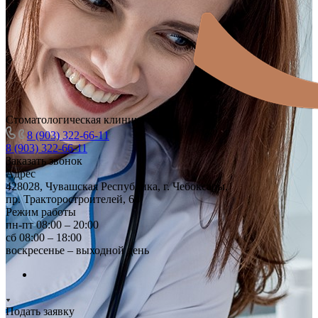
Стоматологическая клиника
8 (903) 322-66-11
8 (903) 322-66-11
Заказать звонок
Адрес
428028, Чувашская Республика, г. Чебоксары,
пр. Тракторостроителей, 64
Режим работы
пн-пт 08:00 – 20:00
сб 08:00 – 18:00
воскресенье – выходной день
Подать заявку