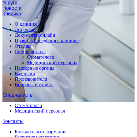
Услуги
Новости
Клиника
О клинике
Лицензии
Документы онлайн
Правила поведения в клинике
Отзывы
Специалисты
Стоматологи
Медицинский персонал
Надзорные органы
Вакансии
Производители
Вопросы и ответы
Специалисты
Стоматологи
Медицинский персонал
Контакты
Контактная информация