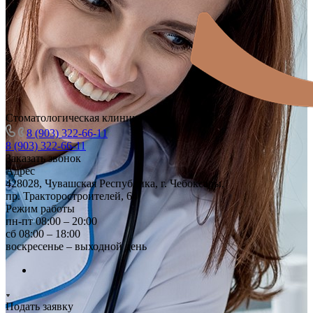
Стоматологическая клиника
8 (903) 322-66-11
8 (903) 322-66-11
Заказать звонок
Адрес
428028, Чувашская Республика, г. Чебоксары,
пр. Тракторостроителей, 64
Режим работы
пн-пт 08:00 – 20:00
сб 08:00 – 18:00
воскресенье – выходной день
Подать заявку