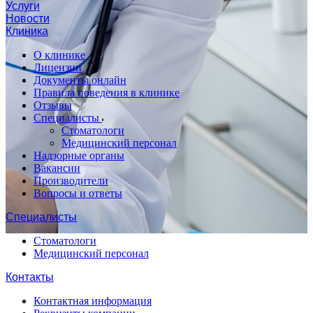
Услуги
Новости
Клиника
О клинике
Лицензии
Документы онлайн
Правила поведения в клинике
Отзывы
Специалисты
Стоматологи
Медицинский персонал
Надзорные органы
Вакансии
Производители
Вопросы и ответы
Специалисты
Стоматологи
Медицинский персонал
Контакты
Контактная информация