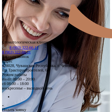
Стоматологическая клиника
8 (903) 322-66-11
8 (903) 322-66-11
Заказать звонок
Адрес
428028, Чувашская Республика, г. Чебоксары,
пр. Тракторостроителей, 64
Режим работы
пн-пт 08:00 – 20:00
сб 08:00 – 18:00
воскресенье – выходной день
Подать заявку