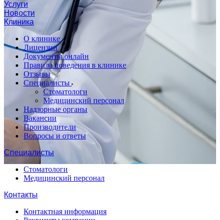
Услуги
Новости
Клиника
О клинике
Лицензии
Документы онлайн
Правила поведения в клинике
Отзывы
Специалисты
Стоматологи
Медицинский персонал
Надзорные органы
Вакансии
Производители
Вопросы и ответы
Специалисты
Стоматологи
Медицинский персонал
Контакты
Контактная информация