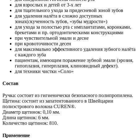
для взрослых и детей от 3-х лет
для тщательного ухода за придесневой зоной зубов
для удаления налёта в сложно доступных
зонах(скученность зубов, «зубы мудрости»)
для ухода за полостью рта с имплантатами, коронками,
брекетами и пр. ортодонтическими конструкциями
при чувствительной эмали и десне
при кровоточивости десен
для максимально эффективного удаления зубного налёта
с каждого зуба
пациентам, имеющим поражение зубной эмали (эрозия,
гипоплазия, гиперплазия, клиновидный дефект).
для техники чистки «Соло»
Состав
Ручка: состоит из гигиенически безопасного полипропилена.
Щетина: состоит из запатентованного в Швейцарии
полиэстрового волокна CUREN®.
Диаметр щетинок: 0,10 мм.
Длина щетинок: 6 мм.
Количество щетинок: 810.
Применение