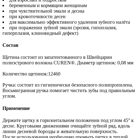
беременным и кормящим женщинам
при чувствительной эмали и десны
при кровоточивости десен
для максимально эффективного удаления зубного налёта
при поражении зубной эмали (эрозия, гипоплазия,
гиперплазия, клиновидный дефект)
Состав
Щетина состоит из запатентованного в Швейцарии
полиэстрового волокна CUREN®. Диаметр щетинок: 0,08 мм
Количество щетинок:12460
Ручка: состоит из гигиенически безопасного полипропилена.
Восьмигранная ручка помогает чистить зубы под правильным
углом.
Применение
Держите щетку в горизонтальном положении под углом 45° к
десне. Круговыми движениями очищайте зубной ряд, вдоль
линии десневой борозды и жевательную поверхность.
После использования необходимо промыть щетку в теплой