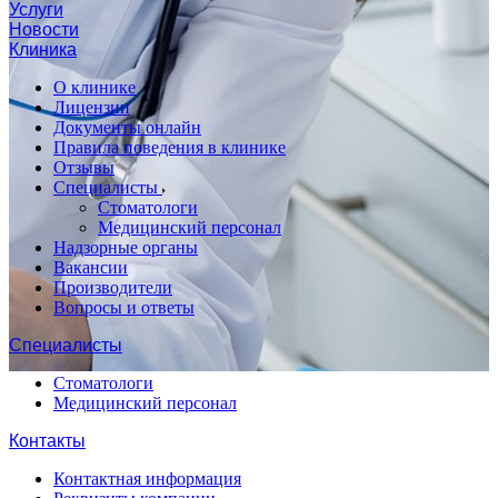
Услуги
Новости
Клиника
О клинике
Лицензии
Документы онлайн
Правила поведения в клинике
Отзывы
Специалисты
Стоматологи
Медицинский персонал
Надзорные органы
Вакансии
Производители
Вопросы и ответы
Специалисты
Стоматологи
Медицинский персонал
Контакты
Контактная информация