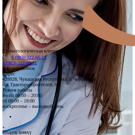
Стоматологическая клиника
8 (903) 322-66-11
8 (903) 322-66-11
Заказать звонок
Адрес
428028, Чувашская Республика, г. Чебоксары,
пр. Тракторостроителей, 64
Режим работы
пн-пт 08:00 – 20:00
сб 08:00 – 18:00
воскресенье – выходной день
Подать заявку