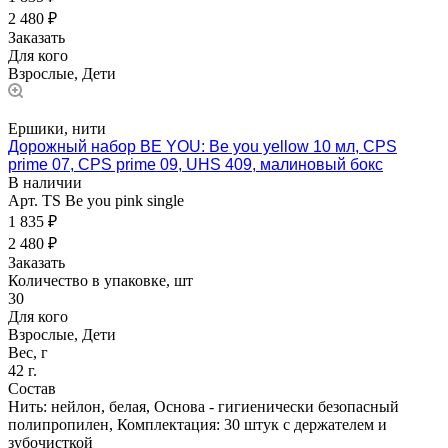
2 480 ₽
Заказать
Для кого
Взрослые, Дети
Ершики, нити
Дорожный набор BE YOU: Be you yellow 10 мл, CPS
prime 07, CPS prime 09, UHS 409, малиновый бокс
В наличии
Арт.
TS Be you pink single
1 835 ₽
2 480 ₽
Заказать
Количество в упаковке, шт
30
Для кого
Взрослые, Дети
Вес, г
42 г.
Состав
Нить: нейлон, белая, Основа - гигиенически безопасный
полипропилен, Комплектация: 30 штук с держателем и
зубочисткой