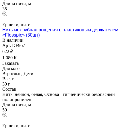
Длина нити, м
35
Ершики, нити
Нить межзубная вощеная с пластиковым держателем
«Flosspic» (30шт)
В наличии
Арт.
DF967
622 ₽
1 080 ₽
Заказать
Для кого
Взрослые, Дети
Вес, г
30 г.
Состав
Нить: нейлон, белая, Основа - гигиенически безопасный
полипропилен
Длина нити, м
50
Ершики, нити