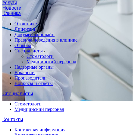
Услуги
Новости
Клиника
О клинике
Лицензии
Документы онлайн
Правила поведения в клинике
Отзывы
Специалисты
Стоматологи
Медицинский персонал
Надзорные органы
Вакансии
Производители
Вопросы и ответы
Специалисты
Стоматологи
Медицинский персонал
Контакты
Контактная информация