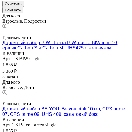
Очистить
Для кого
Взрослые, Подростки
Ершики, нити
Дорожный набор BIW: Щетка BIW, паста BIW mini 10,
ершик Carbon S и Carbon M, UHS425 с колпачком
В наличии
Арт.
TS BIW single
1 835 ₽
3 360 ₽
Заказать
Для кого
Взрослые, Дети
Ершики, нити
Дорожный набор BE YOU: Be you pink 10 мл, CPS prime
07, CPS prime 09, UHS 409, салатовый бокс
В наличии
Арт.
TS Be you green single
1 835 ₽