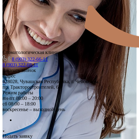
Стоматологическая клиника
8 (903) 322-66-11
8 (903) 322-66-11
Заказать звонок
Адрес
428028, Чувашская Республика, г. Чебоксары,
пр. Тракторостроителей, 64
Режим работы
пн-пт 08:00 – 20:00
сб 08:00 – 18:00
воскресенье – выходной день
Подать заявку