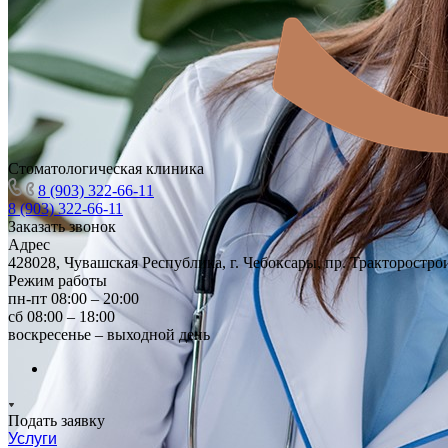
Стоматологическая клиника
8 (903) 322-66-11
8 (903) 322-66-11
Заказать звонок
Адрес
428028, Чувашская Республика, г. Чебоксары, пр. Тракторостро
Режим работы
пн-пт 08:00 – 20:00
сб 08:00 – 18:00
воскресенье – выходной день
Подать заявку
Услуги