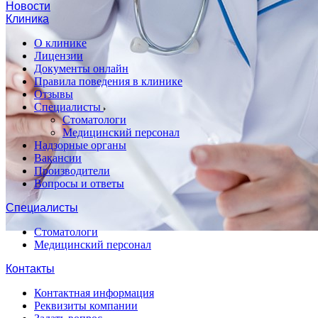
Новости
Клиника
О клинике
Лицензии
Документы онлайн
Правила поведения в клинике
Отзывы
Специалисты
Стоматологи
Медицинский персонал
Надзорные органы
Вакансии
Производители
Вопросы и ответы
Специалисты
Стоматологи
Медицинский персонал
Контакты
Контактная информация
Реквизиты компании