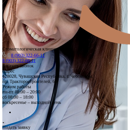
Стоматологическая клиника
8 (903) 322-66-11
8 (903) 322-66-11
Заказать звонок
Адрес
428028, Чувашская Республика, г. Чебоксары,
пр. Тракторостроителей, 64
Режим работы
пн-пт 08:00 – 20:00
сб 08:00 – 18:00
воскресенье – выходной день
Подать заявку