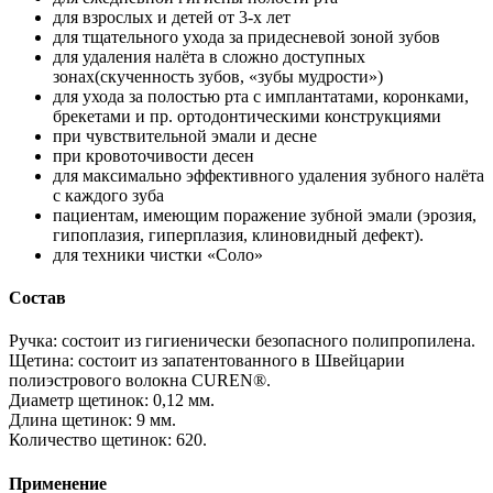
для взрослых и детей от 3-х лет
для тщательного ухода за придесневой зоной зубов
для удаления налёта в сложно доступных
зонах(скученность зубов, «зубы мудрости»)
для ухода за полостью рта с имплантатами, коронками,
брекетами и пр. ортодонтическими конструкциями
при чувствительной эмали и десне
при кровоточивости десен
для максимально эффективного удаления зубного налёта
с каждого зуба
пациентам, имеющим поражение зубной эмали (эрозия,
гипоплазия, гиперплазия, клиновидный дефект).
для техники чистки «Соло»
Состав
Ручка: состоит из гигиенически безопасного полипропилена.
Щетина: состоит из запатентованного в Швейцарии
полиэстрового волокна CUREN®.
Диаметр щетинок: 0,12 мм.
Длина щетинок: 9 мм.
Количество щетинок: 620.
Применение